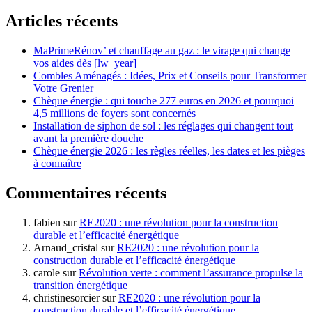
Articles récents
MaPrimeRénov’ et chauffage au gaz : le virage qui change
vos aides dès [lw_year]
Combles Aménagés : Idées, Prix et Conseils pour Transformer
Votre Grenier
Chèque énergie : qui touche 277 euros en 2026 et pourquoi
4,5 millions de foyers sont concernés
Installation de siphon de sol : les réglages qui changent tout
avant la première douche
Chèque énergie 2026 : les règles réelles, les dates et les pièges
à connaître
Commentaires récents
fabien
sur
RE2020 : une révolution pour la construction
durable et l’efficacité énergétique
Arnaud_cristal
sur
RE2020 : une révolution pour la
construction durable et l’efficacité énergétique
carole
sur
Révolution verte : comment l’assurance propulse la
transition énergétique
christinesorcier
sur
RE2020 : une révolution pour la
construction durable et l’efficacité énergétique