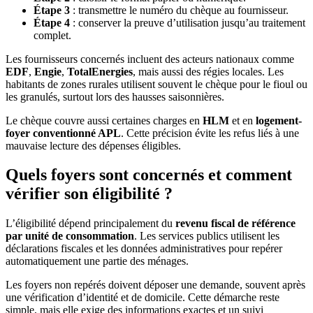
Étape 3
: transmettre le numéro du chèque au fournisseur.
Étape 4
: conserver la preuve d’utilisation jusqu’au traitement
complet.
Les fournisseurs concernés incluent des acteurs nationaux comme
EDF
,
Engie
,
TotalEnergies
, mais aussi des régies locales. Les
habitants de zones rurales utilisent souvent le chèque pour le fioul ou
les granulés, surtout lors des hausses saisonnières.
Le chèque couvre aussi certaines charges en
HLM
et en
logement-
foyer conventionné APL
. Cette précision évite les refus liés à une
mauvaise lecture des dépenses éligibles.
Quels foyers sont concernés et comment
vérifier son éligibilité ?
L’éligibilité dépend principalement du
revenu fiscal de référence
par unité de consommation
. Les services publics utilisent les
déclarations fiscales et les données administratives pour repérer
automatiquement une partie des ménages.
Les foyers non repérés doivent déposer une demande, souvent après
une vérification d’identité et de domicile. Cette démarche reste
simple, mais elle exige des informations exactes et un suivi