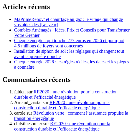
Articles récents
MaPrimeRénov’ et chauffage au gaz : le virage qui change
vos aides dès [lw_year]
Combles Aménagés : Idées, Prix et Conseils pour Transformer
Votre Grenier
Chèque énergie : qui touche 277 euros en 2026 et pourquoi
4,5 millions de foyers sont concernés
Installation de siphon de sol : les réglages qui changent tout
avant la première douche
Chèque énergie 2026 : les règles réelles, les dates et les pièges
à connaître
Commentaires récents
fabien
sur
RE2020 : une révolution pour la construction
durable et l’efficacité énergétique
Arnaud_cristal
sur
RE2020 : une révolution pour la
construction durable et l’efficacité énergétique
carole
sur
Révolution verte : comment l’assurance propulse la
transition énergétique
christinesorcier
sur
RE2020 : une révolution pour la
construction durable et l’efficacité énergétique