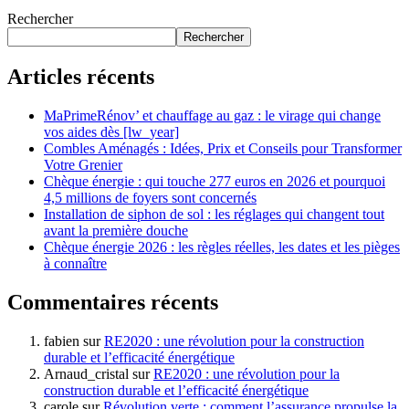
Rechercher
Rechercher
Articles récents
MaPrimeRénov’ et chauffage au gaz : le virage qui change
vos aides dès [lw_year]
Combles Aménagés : Idées, Prix et Conseils pour Transformer
Votre Grenier
Chèque énergie : qui touche 277 euros en 2026 et pourquoi
4,5 millions de foyers sont concernés
Installation de siphon de sol : les réglages qui changent tout
avant la première douche
Chèque énergie 2026 : les règles réelles, les dates et les pièges
à connaître
Commentaires récents
fabien
sur
RE2020 : une révolution pour la construction
durable et l’efficacité énergétique
Arnaud_cristal
sur
RE2020 : une révolution pour la
construction durable et l’efficacité énergétique
carole
sur
Révolution verte : comment l’assurance propulse la